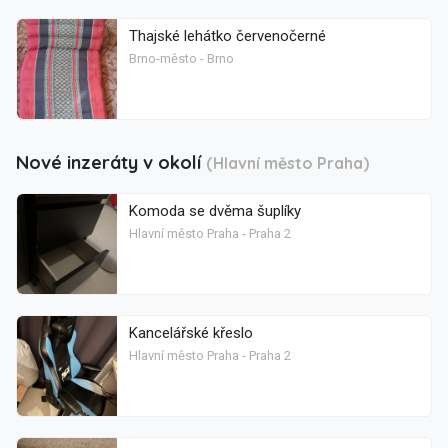
Thajské lehátko červenočerné
Brno-město - Brno
Nové inzeráty v okolí
(Hlavní město Praha)
Komoda se dvěma šuplíky
Hlavní město Praha - Praha 2
Kancelářské křeslo
Hlavní město Praha - Praha 2