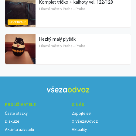
Komplet tričko + kalhoty vel. 122/128
Hlavní město Praha - Praha
REZERVACE
Hezký malý plyšák
Hlavní město Praha - Praha
PRO UŽIVATELE
O NÁS
Časté otázky
Zapojte se!
Diskuze
O VšezaOdvoz
Aktivita uživatelů
Aktuality