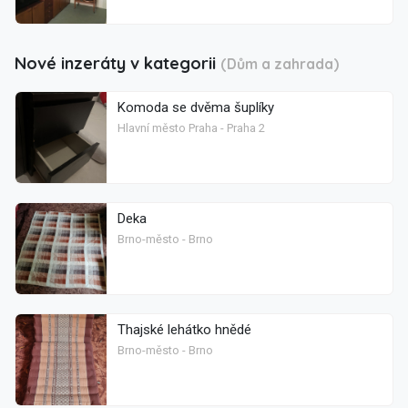
Nové inzeráty v kategorii
(Dům a zahrada)
Komoda se dvěma šuplíky
Hlavní město Praha - Praha 2
Deka
Brno-město - Brno
Thajské lehátko hnědé
Brno-město - Brno