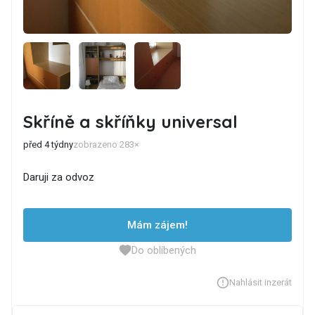
Skříně a skříňky universal
před 4 týdny
zobrazeno 283×
Daruji za odvoz
Mám zájem!
Do oblíbených
Nahlásit inzerát