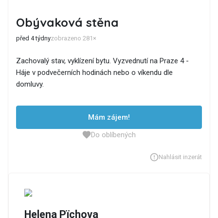
Obývaková stěna
před 4 týdny
zobrazeno 281×
Zachovalý stav, vyklízení bytu. Vyzvednutí na Praze 4 -
Háje v podvečerních hodinách nebo o víkendu dle
domluvy.
Mám zájem!
Do oblíbených
Nahlásit inzerát
Helena Pïchova