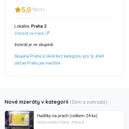
5,0
/5
(319 )
Lokalita:
Praha 2
Zobrazit na mapě
Inzerát je ve skupině:
Skupina Praha a okolí bez kategorií,i pro ty ,kteří
občas Prahu jen navštíví
Nové inzeráty v kategorii
(Dům a zahrada)
Hadříky na prach (celkem 24 ks)
Hlavní město Praha - Praha 8