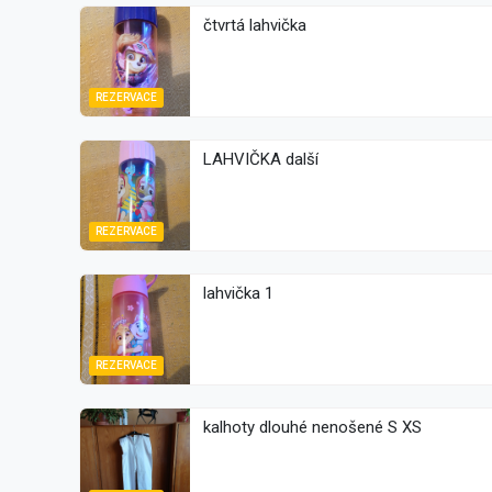
čtvrtá lahvička
REZERVACE
LAHVIČKA další
REZERVACE
lahvička 1
REZERVACE
kalhoty dlouhé nenošené S XS