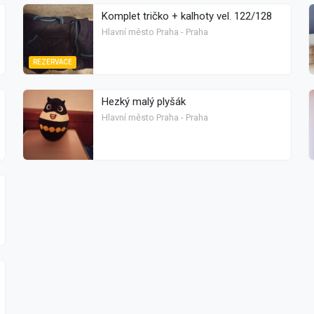
Komplet tričko + kalhoty vel. 122/128
Hlavní město Praha - Praha
REZERVACE
Hezký malý plyšák
Hlavní město Praha - Praha