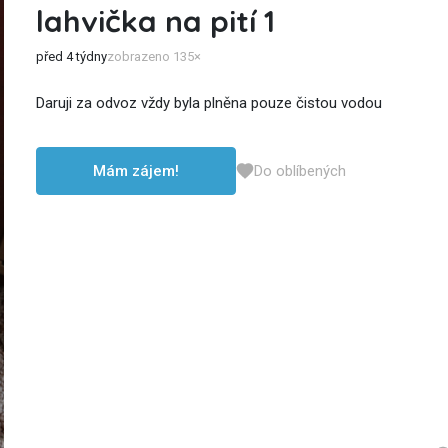
lahvička na pití 1
před 4 týdny
zobrazeno 135×
Daruji za odvoz vždy byla plněna pouze čistou vodou
Mám zájem!
Do oblíbených