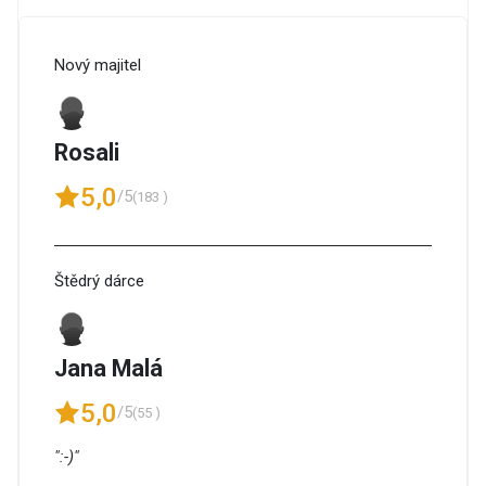
Nový majitel
Rosali
5,0
/5
(183 )
Štědrý dárce
Jana Malá
5,0
/5
(55 )
":-)"