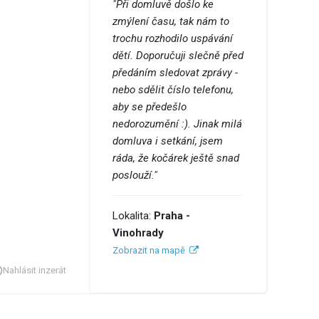
"Při domluvě došlo ke
zmýlení času, tak nám to
trochu rozhodilo uspávání
dětí. Doporučuji slečně před
předáním sledovat zprávy -
nebo sdělit číslo telefonu,
aby se předešlo
nedorozumění :). Jinak milá
domluva i setkání, jsem
ráda, že kočárek ještě snad
poslouží."
Lokalita:
Praha -
Vinohrady
Zobrazit na mapě
Nahlásit inzerát