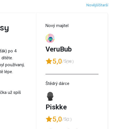
Novější
Starší
sy
Nový majitel
VeruBub
ťák) po 4
dítěte.
5,0
/5
(98 )
byl používaný,
tě lépe.
Štědrý dárce
čka už spíš
Piskke
5,0
/5
(2 )