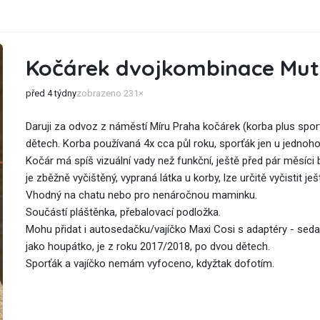
Kočárek dvojkombinace Mut
před 4 týdny
zobrazeno 231×
Daruji za odvoz z náměstí Míru Praha kočárek (korba plus spor
dětech. Korba používaná 4x cca půl roku, sporťák jen u jednoho 
Kočár má spíš vizuální vady než funkční, ještě před pár měsíci 
je zběžně vyčištěný, vypraná látka u korby, lze určitě vyčistit ješ
Vhodný na chatu nebo pro nenáročnou maminku.
Součástí pláštěnka, přebalovací podložka.
Mohu přidat i autosedačku/vajíčko Maxi Cosi s adaptéry - seda
jako houpátko, je z roku 2017/2018, po dvou dětech.
Sporťák a vajíčko nemám vyfoceno, kdyžtak dofotím.