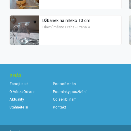
Džbánek na mléko 10 cm
Hlavní město Praha - Praha 4
O NÁS
Zapojte se!
Podpořte nás
O VšezaOdvoz
Podmínky používání
Aktuality
Co se líbí nám
Stáhněte si
Kontakt