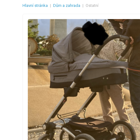
Hlavní stránka
|
Dům a zahrada
|
Ostatní