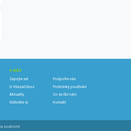
O NÁS
Zapojte se!
Podpořte nás
O VšezaOdvoz
Podmínky používání
Aktuality
Co se líbí nám
Stáhněte si
Kontakt
na soukromí