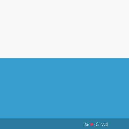
Se
♥
tým VzO