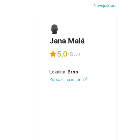
Novější
Starší
Jana Malá
5,0
/5
(55 )
Lokalita:
Brno
Zobrazit na mapě