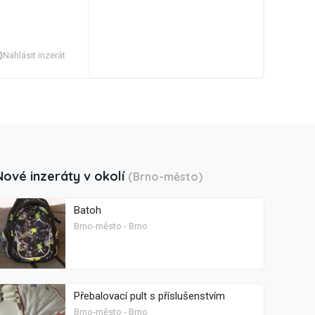
Nahlásit inzerát
Nové inzeráty v okolí
(Brno-město)
Batoh
Brno-město - Brno
Přebalovací pult s příslušenstvím
Brno-město - Brno