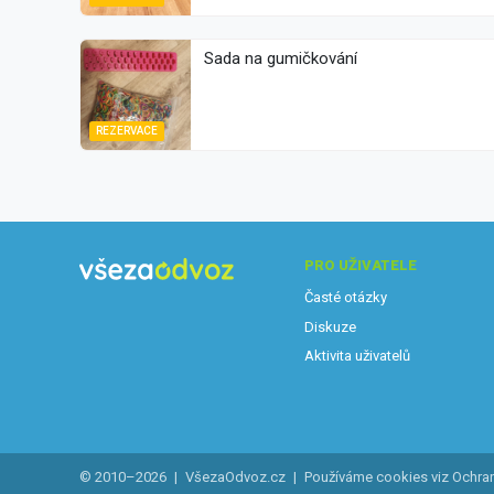
Sada na gumičkování
REZERVACE
PRO UŽIVATELE
Časté otázky
Diskuze
Aktivita uživatelů
© 2010–2026
|
VšezaOdvoz.cz
|
Používáme cookies viz
Ochra