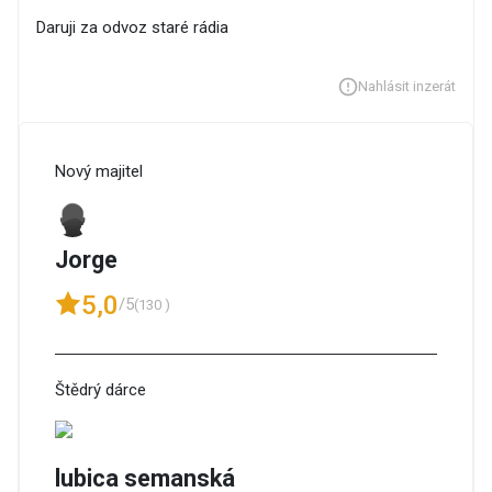
Daruji za odvoz staré rádia
Nahlásit inzerát
Nový majitel
Jorge
5,0
/5
(130 )
Štědrý dárce
lubica semanská