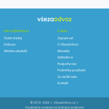
PRO UŽIVATELE
O NÁS
Časté otázky
Zapojte se!
Diskuze
O VšezaOdvoz
Aktivita uživatelů
Aktuality
Stáhněte si
Podpořte nás
Podmínky používání
Co se líbí nám
Kontakt
© 2010–2026
|
VšezaOdvoz.cz
|
Používáme cookies viz
Ochrana soukromí