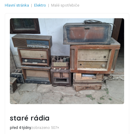
Hlavní stránka
|
Elektro
|
Malé spotřebiče
staré rádia
před 4 týdny
zobrazeno 507×