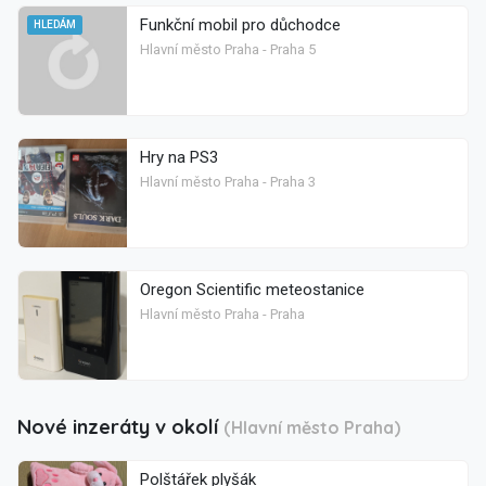
Funkční mobil pro důchodce
HLEDÁM
Hlavní město Praha - Praha 5
Hry na PS3
Hlavní město Praha - Praha 3
Oregon Scientific meteostanice
Hlavní město Praha - Praha
Nové inzeráty v okolí
(Hlavní město Praha)
Polštářek plyšák