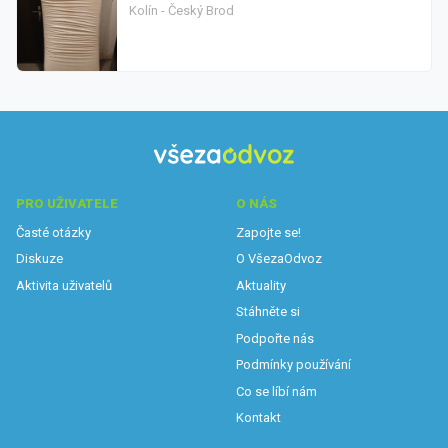
Kolín - Český Brod
PRO UŽIVATELE
O NÁS
Časté otázky
Zapojte se!
Diskuze
O VšezaOdvoz
Aktivita uživatelů
Aktuality
Stáhněte si
Podpořte nás
Podmínky používání
Co se líbí nám
Kontakt