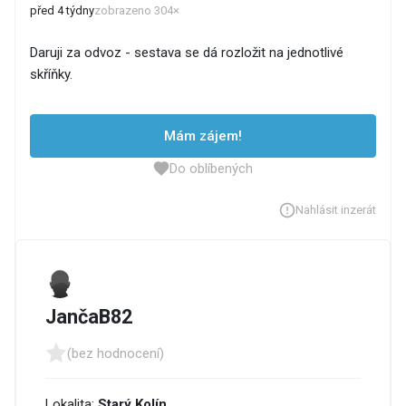
před 4 týdny
zobrazeno 304×
Daruji za odvoz - sestava se dá rozložit na jednotlivé
skříňky.
Mám zájem!
Do oblíbených
Nahlásit inzerát
JančaB82
(bez hodnocení)
Lokalita:
Starý Kolín