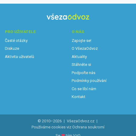
PRO UŽIVATELE
O NÁS
Časté otázky
Zapojte se!
Diskuze
O VšezaOdvoz
Aktivita uživatelů
Aktuality
Stáhněte si
Podpořte nás
Podmínky používání
Co se líbí nám
Kontakt
© 2010–2026
|
VšezaOdvoz.cz
|
Používáme cookies viz
Ochrana soukromí
Se
♥
tým VzO