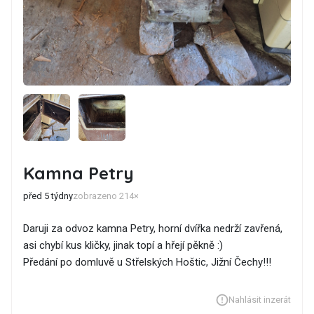
Kamna Petry
před 5 týdny
zobrazeno 214×
Daruji za odvoz kamna Petry, horní dvířka nedrží zavřená,
asi chybí kus kličky, jinak topí a hřejí pěkně :)
Předání po domluvě u Střelských Hoštic, Jižní Čechy!!!
Nahlásit inzerát