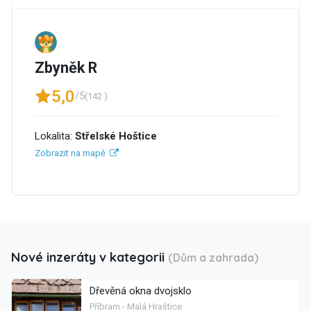
Zbyněk R
5,0
/5
(142 )
Lokalita:
Střelské Hoštice
Zobrazit na mapě
Nové inzeráty v kategorii
(Dům a zahrada)
Dřevěná okna dvojsklo
Příbram - Malá Hraštice