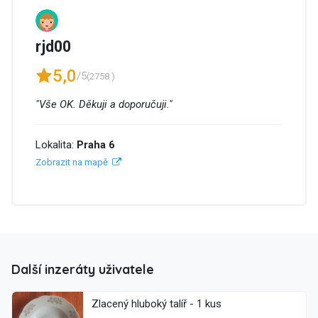
rjd00
5,0
/5
(2758 )
"Vše OK. Děkuji a doporučuji."
Lokalita:
Praha 6
Zobrazit na mapě
Další inzeráty uživatele
Zlacený hluboký talíř - 1 kus