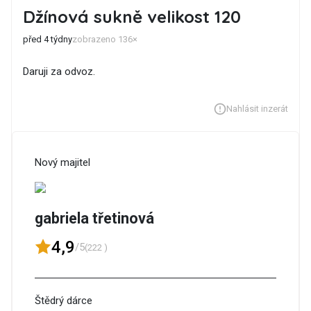
Džínová sukně velikost 120
před 4 týdny
zobrazeno 136×
Daruji za odvoz.
Nahlásit inzerát
Nový majitel
gabriela třetinová
4,9
/5
(222 )
Štědrý dárce