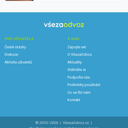
PRO UŽIVATELE
O NÁS
Časté otázky
Zapojte se!
Diskuze
O VšezaOdvoz
Aktivita uživatelů
Aktuality
Stáhněte si
Podpořte nás
Podmínky používání
Co se líbí nám
Kontakt
© 2010–2026
|
VšezaOdvoz.cz
|