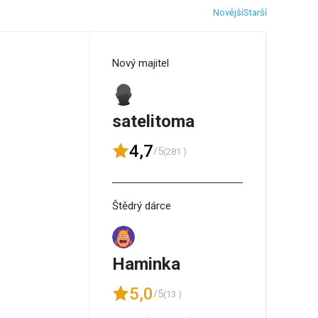
Novější
Starší
Nový majitel
satelitoma
4,7
/5
(281 )
Štědrý dárce
Haminka
5,0
/5
(13 )