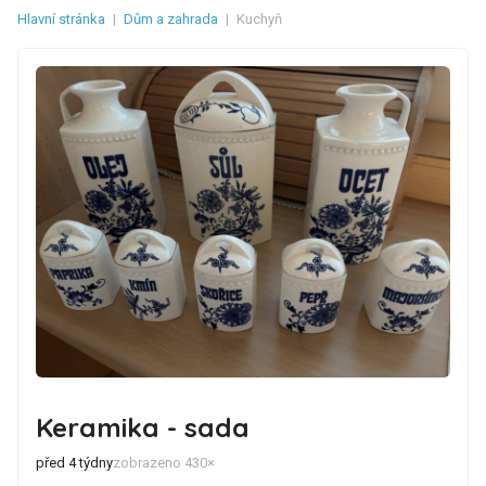
Hlavní stránka
|
Dům a zahrada
|
Kuchyň
Keramika - sada
před 4 týdny
zobrazeno 430×