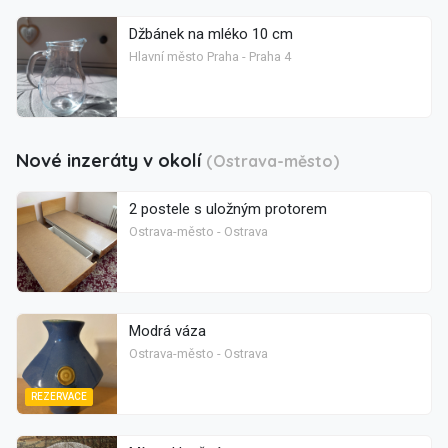
Džbánek na mléko 10 cm
Hlavní město Praha - Praha 4
Nové inzeráty v okolí
(Ostrava-město)
2 postele s uložným protorem
Ostrava-město - Ostrava
Modrá váza
Ostrava-město - Ostrava
REZERVACE