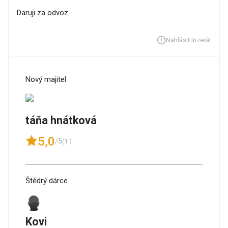
Daruji za odvoz
Nahlásit inzerát
Nový majitel
táňa hnátková
5,0
/5
(1 )
Štědrý dárce
Kovi