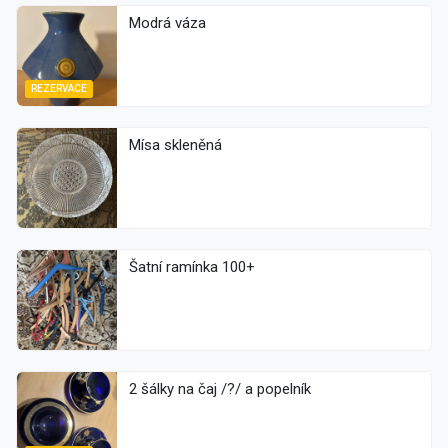
Modrá váza
REZERVACE
Mísa skleněná
Šatní ramínka 100+
2 šálky na čaj /?/ a popelník