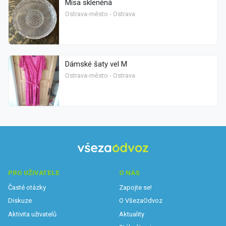
Mísa skleněná
Ostrava-město - Ostrava
Dámské šaty vel M
Ostrava-město - Ostrava
PRO UŽIVATELE
O NÁS
Časté otázky
Zapojte se!
Diskuze
O VšezaOdvoz
Aktivita uživatelů
Aktuality