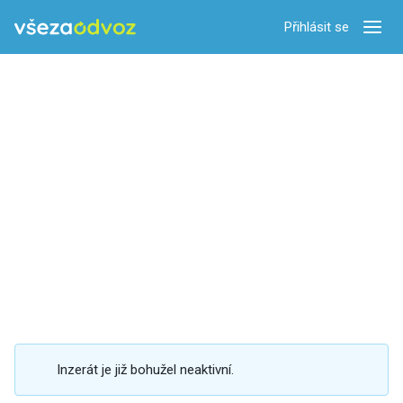
Přihlásit se
Zobra
Inzerát je již bohužel neaktivní.