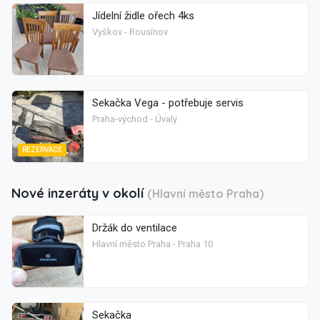
Jídelní židle ořech 4ks
Vyškov - Rousínov
Sekačka Vega - potřebuje servis
Praha-východ - Úvaly
REZERVACE
Nové inzeráty v okolí
(Hlavní město Praha)
Držák do ventilace
Hlavní město Praha - Praha 10
Sekačka