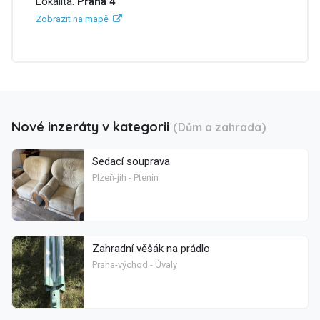
Lokalita:
Praha 4
Zobrazit na mapě
Nové inzeráty v kategorii
(Dům a zahrada)
Sedací souprava
Plzeň-jih - Ptenín
Zahradní věšák na prádlo
Praha-východ - Úvaly