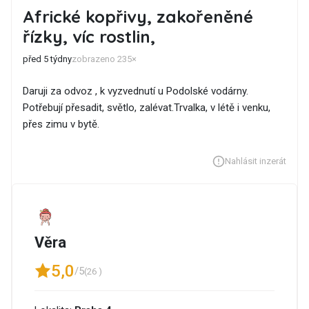
Africké kopřivy, zakořeněné
řízky, víc rostlin,
před 5 týdny
zobrazeno 235×
Daruji za odvoz , k vyzvednutí u Podolské vodárny.
Potřebují přesadit, světlo, zalévat.Trvalka, v létě i venku,
přes zimu v bytě.
Nahlásit inzerát
Věra
5,0
/5
(26 )