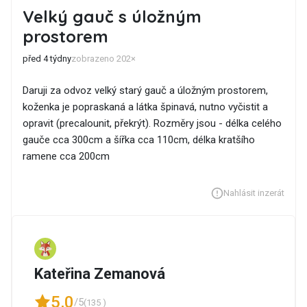
Velký gauč s úložným
prostorem
před 4 týdny
zobrazeno 202×
Daruji za odvoz velký starý gauč a úložným prostorem,
koženka je popraskaná a látka špinavá, nutno vyčistit a
opravit (precalounit, překrýt). Rozměry jsou - délka celého
gauče cca 300cm a šířka cca 110cm, délka kratšího
ramene cca 200cm
Nahlásit inzerát
Kateřina Zemanová
5,0
/5
(135 )