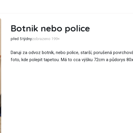
Botnik nebo police
před 5 týdny
zobrazeno 199×
Daruji za odvoz botník, nebo police, starší, porušená povrchová
foto, kde polepit tapetou. Má to cca výšku 72cm a půdorys 8