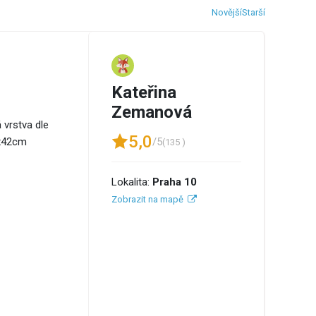
Novější
Starší
Kateřina
Zemanová
 vrstva dle
5,0
/5
0x42cm
(135 )
Lokalita:
Praha 10
Zobrazit na mapě