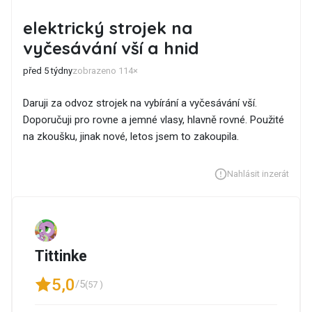
elektrický strojek na
vyčesávání vší a hnid
před 5 týdny
zobrazeno 114×
Daruji za odvoz strojek na vybírání a vyčesávání vší.
Doporučuji pro rovne a jemné vlasy, hlavně rovné. Použité
na zkoušku, jinak nové, letos jsem to zakoupila.
Nahlásit inzerát
Tittinke
5,0
/5
(57 )