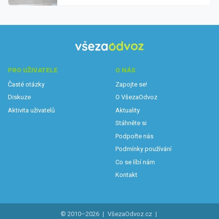
PRO UŽIVATELE
O NÁS
Časté otázky
Zapojte se!
Diskuze
O VšezaOdvoz
Aktivita uživatelů
Aktuality
Stáhněte si
Podpořte nás
Podmínky používání
Co se líbí nám
Kontakt
© 2010–2026
|
VšezaOdvoz.cz
|