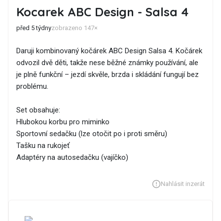
Kocarek ABC Design - Salsa 4
před 5 týdny
zobrazeno 147×
Daruji kombinovaný kočárek ABC Design Salsa 4. Kočárek
odvozil dvě děti, takže nese běžné známky používání, ale
je plně funkční – jezdí skvěle, brzda i skládání fungují bez
problému.
Set obsahuje:
Hlubokou korbu pro miminko
Sportovní sedačku (lze otočit po i proti směru)
Tašku na rukojeť
Adaptéry na autosedačku (vajíčko)
Nahlásit inzerát