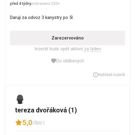
před 4 týdny
zobrazeno 220×
Daruji za odvoz 3 kanystry po 5l.
Zarezervováno
Inzerát bude opět aktivní
za týden
Do oblíbených
Nahlásit inzerát
tereza dvořáková (1)
5,0
/5
(22 )