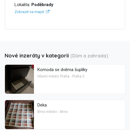
Lokalita:
Poděbrady
Zobrazit na mapě
Nové inzeráty v kategorii
(Dům a zahrada)
Komoda se dvěma šuplíky
Hlavní město Praha - Praha 2
Deka
Brno-město - Brno