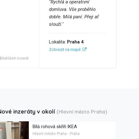
"Rychlá a operativní
domluva. Vše proběhlo
dobře. Milá paní. Přeji ať
slouží."
Lokalita:
Praha 4
Zobrazit na mapě
Nahlásit inzerát
Nové inzeráty v okolí
(Hlavní město Praha)
Bílá rohová skříň IKEA
Hlavní město Praha - Praha