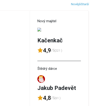
Novější
Starší
Nový majitel
Kačenkač
4,9
/5
(221 )
Štědrý dárce
Jakub Padevět
4,8
/5
(61 )