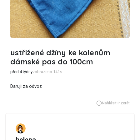
ustřižené džíny ke kolenům
dámské pas do 100cm
před 4 týdny
zobrazeno 141×
Daruji za odvoz
Nahlásit inzerát
helena