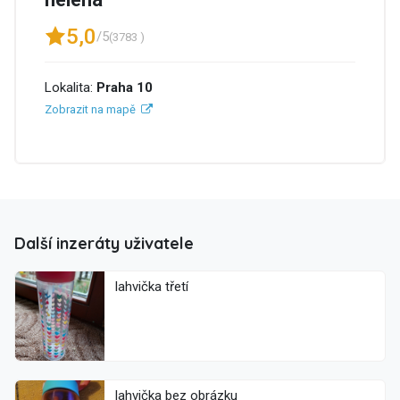
5,0
/5
(3783 )
Lokalita:
Praha 10
Zobrazit na mapě
Další inzeráty uživatele
lahvička třetí
lahvička bez obrázku