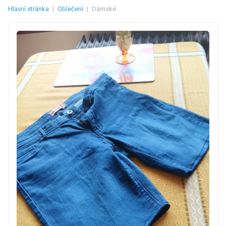
Hlavní stránka
|
Oblečení
|
Dámské