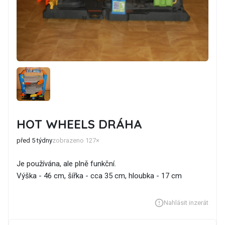
HOT WHEELS DRÁHA
před 5 týdny
zobrazeno 127×
Je používána, ale plně funkční.
Výška - 46 cm, šířka - cca 35 cm, hloubka - 17 cm
Nahlásit inzerát