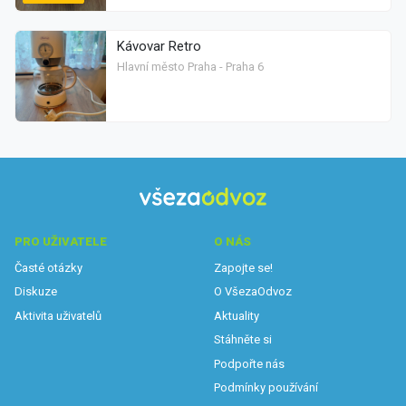
Kávovar Retro
Hlavní město Praha - Praha 6
PRO UŽIVATELE
O NÁS
Časté otázky
Zapojte se!
Diskuze
O VšezaOdvoz
Aktivita uživatelů
Aktuality
Stáhněte si
Podpořte nás
Podmínky používání