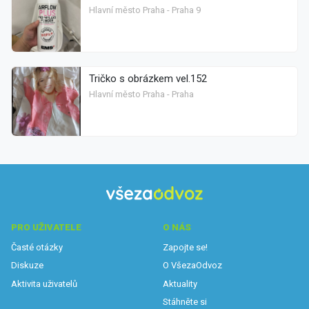
Hlavní město Praha - Praha 9
Tričko s obrázkem vel.152
Hlavní město Praha - Praha
PRO UŽIVATELE
O NÁS
Časté otázky
Zapojte se!
Diskuze
O VšezaOdvoz
Aktivita uživatelů
Aktuality
Stáhněte si