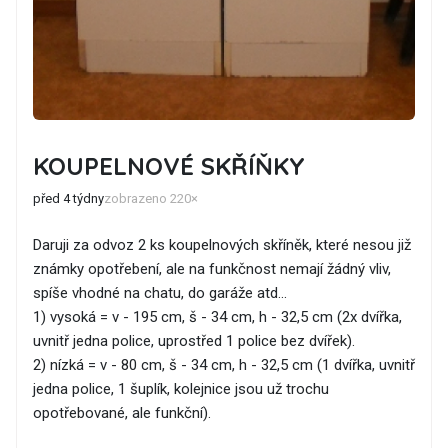
KOUPELNOVÉ SKŘÍŇKY
před 4 týdny
zobrazeno 220×
Daruji za odvoz 2 ks koupelnových skříněk, které nesou již
známky opotřebení, ale na funkčnost nemají žádný vliv,
spíše vhodné na chatu, do garáže atd...
1) vysoká = v - 195 cm, š - 34 cm, h - 32,5 cm (2x dvířka,
uvnitř jedna police, uprostřed 1 police bez dvířek).
2) nízká = v - 80 cm, š - 34 cm, h - 32,5 cm (1 dvířka, uvnitř
jedna police, 1 šuplík, kolejnice jsou už trochu
opotřebované, ale funkční).