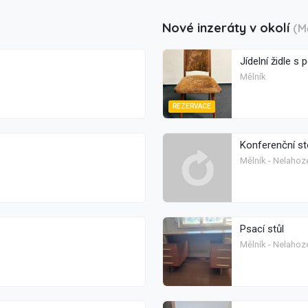
Nové inzeráty v okolí
(M
Jídelní židle s
Mělník
REZERVACE
Konferenční st
Mělník - Nelahoz
Psací stůl
Mělník - Nelahoz