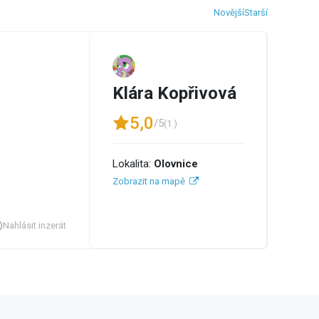
Novější
Starší
Klára Kopřivová
5,0
/5
(1 )
Lokalita:
Olovnice
Zobrazit na mapě
Nahlásit inzerát