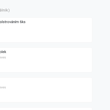
ělník)
 polstrováním 6ks
olek
eves
eves