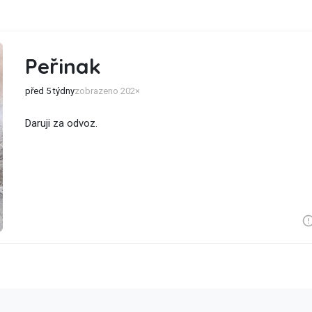
Peřinak
před 5 týdny
zobrazeno 202×
Daruji za odvoz.