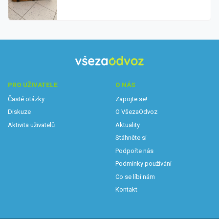
PRO UŽIVATELE
O NÁS
Časté otázky
Zapojte se!
Diskuze
O VšezaOdvoz
Aktivita uživatelů
Aktuality
Stáhněte si
Podpořte nás
Podmínky používání
Co se líbí nám
Kontakt