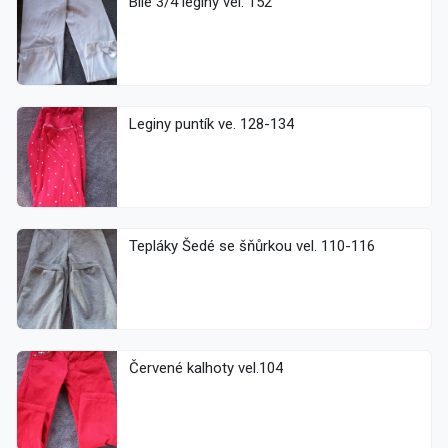
Bílé 3/4 leginy vel. 152
Leginy puntík ve. 128-134
Tepláky Šedé se šňůrkou vel. 110-116
Červené kalhoty vel.104