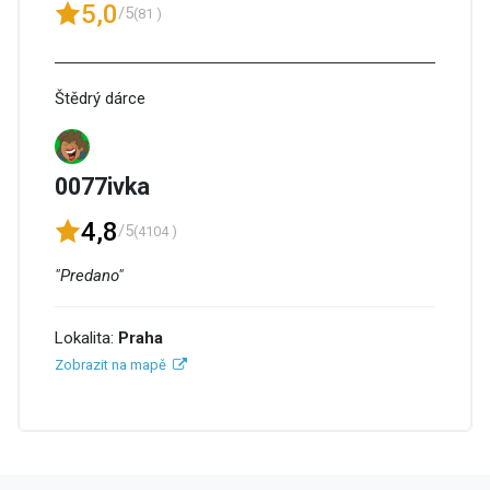
5,0
/5
(81 )
Štědrý dárce
0077ivka
4,8
/5
(4104 )
"Predano"
Lokalita:
Praha
Zobrazit na mapě