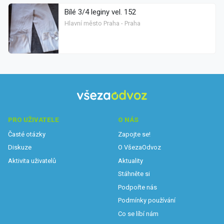
Bílé 3/4 leginy vel. 152
Hlavní město Praha - Praha
PRO UŽIVATELE
O NÁS
Časté otázky
Zapojte se!
Diskuze
O VšezaOdvoz
Aktivita uživatelů
Aktuality
Stáhněte si
Podpořte nás
Podmínky používání
Co se líbí nám