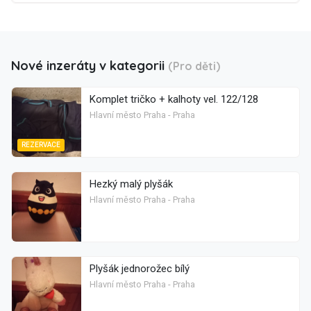
Nové inzeráty v kategorii
(Pro děti)
Komplet tričko + kalhoty vel. 122/128
Hlavní město Praha - Praha
REZERVACE
Hezký malý plyšák
Hlavní město Praha - Praha
Plyšák jednorožec bílý
Hlavní město Praha - Praha