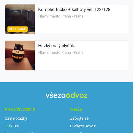
Komplet tričko + kalhoty vel. 122/128
Hlavní město Praha - Praha
REZERVACE
Hezký malý plyšák
Hlavní město Praha - Praha
PRO UŽIVATELE
O NÁS
Časté otázky
Zapojte se!
Diskuze
O VšezaOdvoz