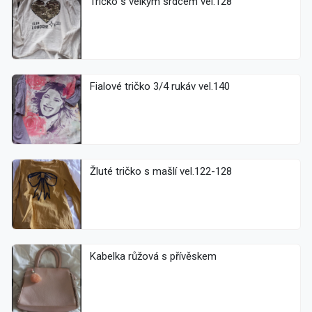
Tričko s velkým srdcem vel.128
Fialové tričko 3/4 rukáv vel.140
Žluté tričko s mašlí vel.122-128
Kabelka růžová s přívěskem