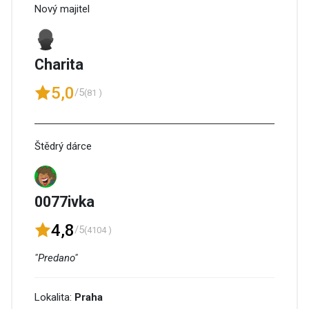
Nový majitel
Charita
5,0
/5
(81 )
Štědrý dárce
0077ivka
4,8
/5
(4104 )
"Predano"
Lokalita:
Praha