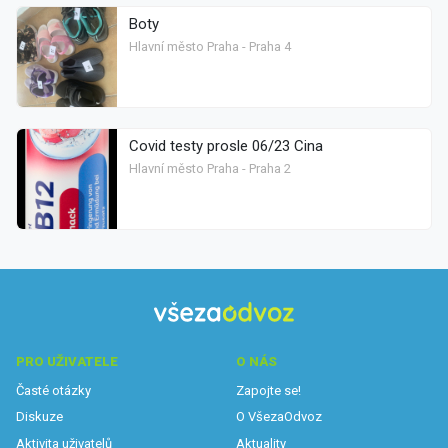
Boty
Hlavní město Praha - Praha 4
Covid testy prosle 06/23 Cina
Hlavní město Praha - Praha 2
PRO UŽIVATELE
O NÁS
Časté otázky
Zapojte se!
Diskuze
O VšezaOdvoz
Aktivita uživatelů
Aktuality