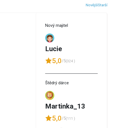
Novější
Starší
Nový majitel
Lucie
5,0
/5
(324 )
Štědrý dárce
Martinka_13
5,0
/5
(111 )