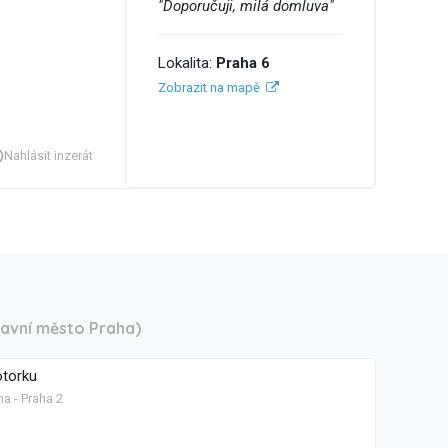
"Doporučuji, milá domluva"
Lokalita:
Praha 6
Zobrazit na mapě
Nahlásit inzerát
lavní město Praha)
otorku
a - Praha 2