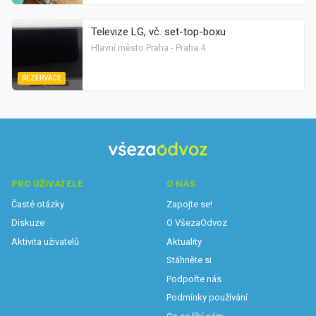
Televize LG, vč. set-top-boxu
Hlavní město Praha - Praha 4
REZERVACE
PRO UŽIVATELE
O NÁS
Časté otázky
Zapojte se!
Diskuze
O VšezaOdvoz
Aktivita uživatelů
Aktuality
Stáhněte si
Podpořte nás
Podmínky používání