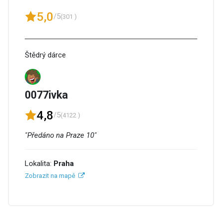
5,0
/5
(301 )
Štědrý dárce
0077ivka
4,8
/5
(4122 )
"Předáno na Praze 10"
Lokalita:
Praha
Zobrazit na mapě