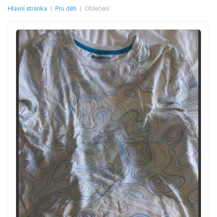
Hlavní stránka
|
Pro děti
|
Oblečení