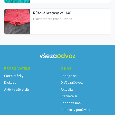
Růžové kraťasy vel.140
Hlavní město Praha - Praha
PRO UŽIVATELE
O NÁS
Časté otázky
Zapojte se!
Diskuze
O VšezaOdvoz
Aktivita uživatelů
Aktuality
Stáhněte si
Podpořte nás
Podmínky používání