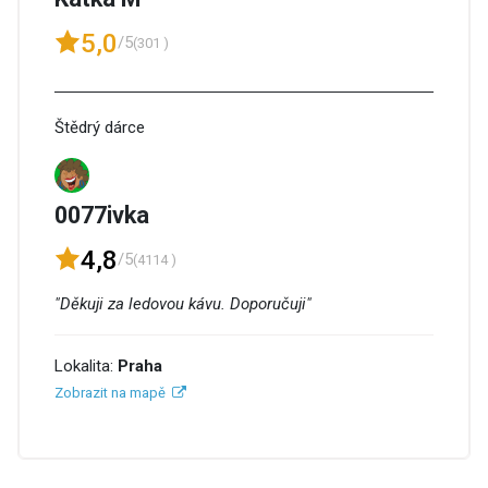
5,0
/5
(301 )
Štědrý dárce
0077ivka
4,8
/5
(4114 )
"Děkuji za ledovou kávu. Doporučuji"
Lokalita:
Praha
Zobrazit na mapě