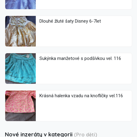
Dlouhé žluté šaty Disney 6-7let
Sukýnka manžetové s podšívkou vel. 116
Krásná halenka vzadu na knoflíčky vel.116
Nové inzeráty v kategorii
(Pro děti)