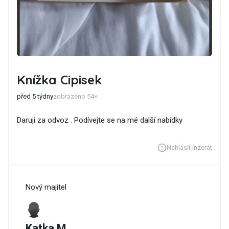
Knížka Cipisek
před 5 týdny
zobrazeno 54×
Daruji za odvoz . Podívejte se na mé další nabídky
Nahlásit inzerát
Nový majitel
Katka M