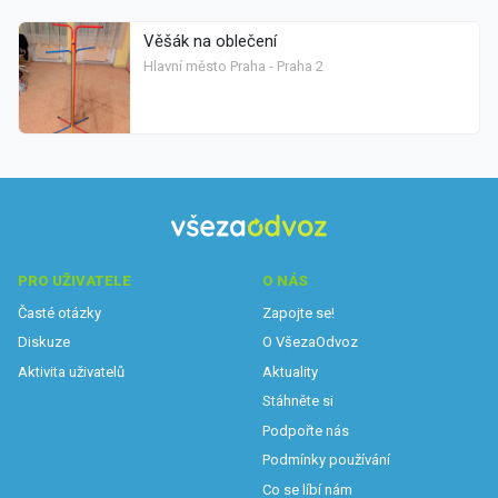
Věšák na oblečení
Hlavní město Praha - Praha 2
PRO UŽIVATELE
O NÁS
Časté otázky
Zapojte se!
Diskuze
O VšezaOdvoz
Aktivita uživatelů
Aktuality
Stáhněte si
Podpořte nás
Podmínky používání
Co se líbí nám