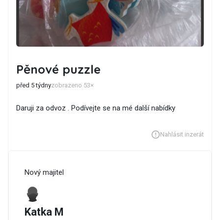
Pěnové puzzle
před 5 týdny
zobrazeno 53×
Daruji za odvoz . Podívejte se na mé další nabídky
Nahlásit inzerát
Nový majitel
Katka M