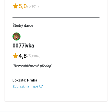
5,0
/5
(301 )
Štědrý dárce
0077ivka
4,8
/5
(4104 )
"Bezproblémové předají"
Lokalita:
Praha
Zobrazit na mapě