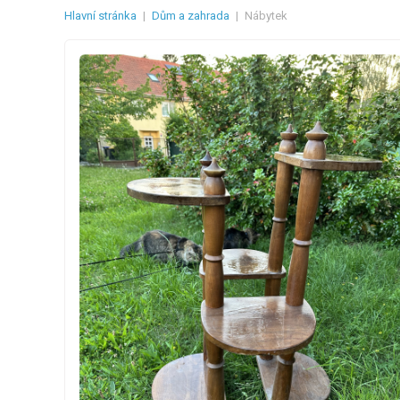
Hlavní stránka
|
Dům a zahrada
|
Nábytek