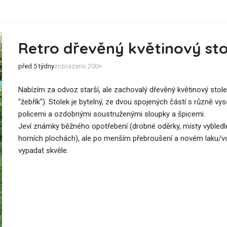
Retro dřevěný květinový sto
před 5 týdny
zobrazeno 200×
Nabízím za odvoz starší, ale zachovalý dřevěný květinový stolek
"žebřík"). Stolek je bytelný, ze dvou spojených částí s různě vy
policemi a ozdobnými soustruženými sloupky a špicemi.
Jeví známky běžného opotřebení (drobné oděrky, místy vybledle
horních plochách), ale po menším přebroušení a novém laku/
vypadat skvěle.