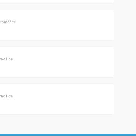
oroměřice
rnošice
rnošice