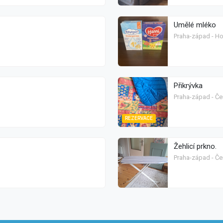
Umělé mléko
Praha-západ - H
Přikrývka
Praha-západ - Če
REZERVACE
Žehlicí prkno.
Praha-západ - Če