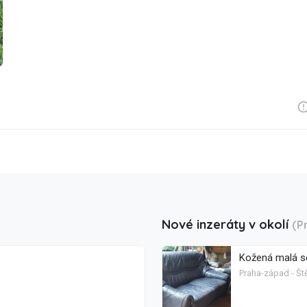
Nové inzeráty v okolí
(P
Kožená malá s
Praha-západ - Št