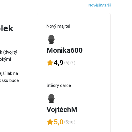
Novější
Starší
lek
Nový majitel
Monika600
 (dvojitý
sokými
4,9
/5
(17 )
jší lak na
vosku bude
Štědrý dárce
VojtěchM
5,0
/5
(10 )