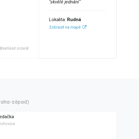
"skvělé jednání"
Lokalita:
Rudná
Zobrazit na mapě
Nahlásit inzerát
raha-západ)
edačka
ěchovice