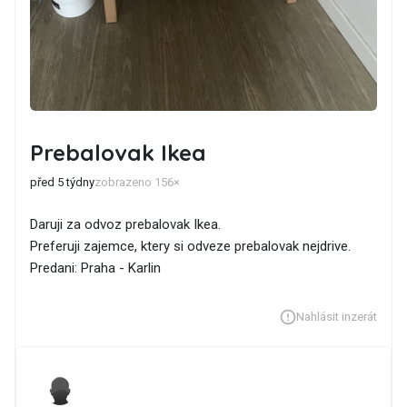
Prebalovak Ikea
před 5 týdny
zobrazeno 156×
Daruji za odvoz prebalovak Ikea.
Preferuji zajemce, ktery si odveze prebalovak nejdrive.
Predani: Praha - Karlin
Nahlásit inzerát