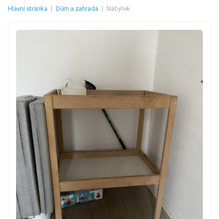
Hlavní stránka
|
Dům a zahrada
|
Nábytek