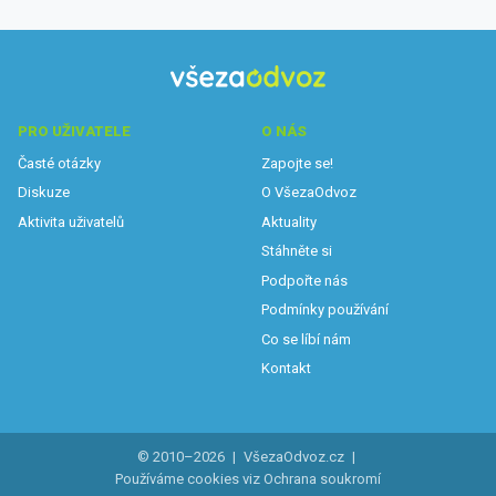
PRO UŽIVATELE
O NÁS
Časté otázky
Zapojte se!
Diskuze
O VšezaOdvoz
Aktivita uživatelů
Aktuality
Stáhněte si
Podpořte nás
Podmínky používání
Co se líbí nám
Kontakt
© 2010–2026
|
VšezaOdvoz.cz
|
Používáme cookies viz
Ochrana soukromí