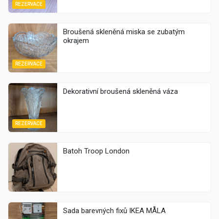
REZERVACE
Broušená skleněná miska se zubatým
okrajem
REZERVACE
Dekorativní broušená skleněná váza
REZERVACE
Batoh Troop London
Sada barevných fixů IKEA MÅLA