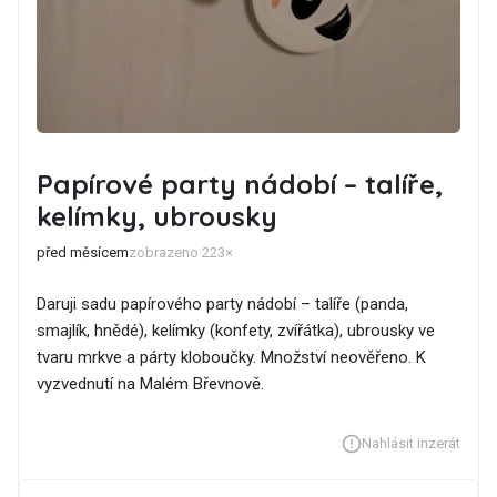
Papírové party nádobí – talíře,
kelímky, ubrousky
před měsícem
zobrazeno 223×
Daruji sadu papírového party nádobí – talíře (panda,
smajlík, hnědé), kelímky (konfety, zvířátka), ubrousky ve
tvaru mrkve a párty kloboučky. Množství neověřeno. K
vyzvednutí na Malém Břevnově.
Nahlásit inzerát