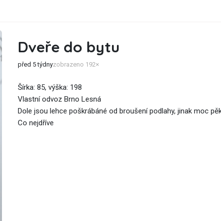
Dveře do bytu
před 5 týdny
zobrazeno 192×
Šírka: 85, výška: 198
Vlastní odvoz Brno Lesná
Dole jsou lehce poškrábáné od broušení podlahy, jinak moc pě
Co nejdříve