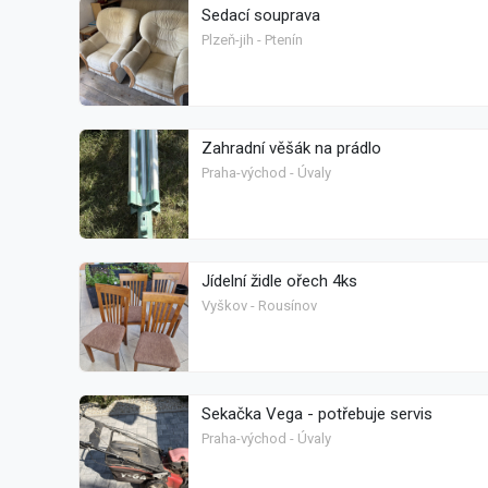
Sedací souprava
Plzeň-jih - Ptenín
Zahradní věšák na prádlo
Praha-východ - Úvaly
Jídelní židle ořech 4ks
Vyškov - Rousínov
Sekačka Vega - potřebuje servis
Praha-východ - Úvaly