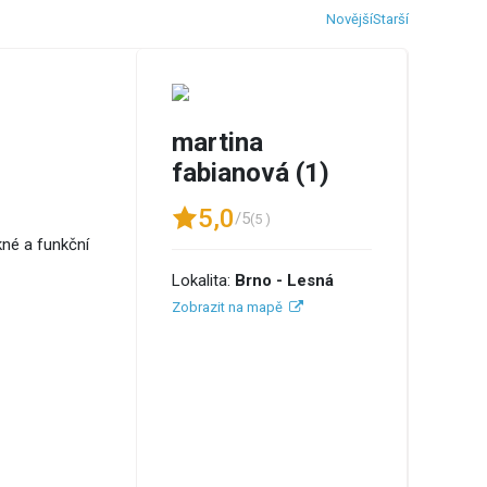
Novější
Starší
martina
fabianová (1)
5,0
/5
(5 )
kné a funkční
Lokalita:
Brno - Lesná
Zobrazit na mapě