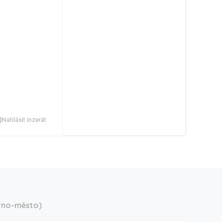
Nahlásit inzerát
rno-město)