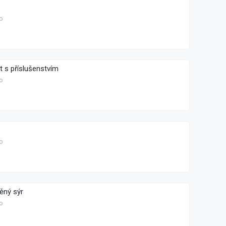
o
t s příslušenstvím
o
o
ěný sýr
o