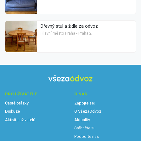
Dřevný stul a židle za odvoz
Hlavní město Praha - Praha 2
PRO UŽIVATELE
O NÁS
Časté otázky
Zapojte se!
Diskuze
O VšezaOdvoz
Aktivita uživatelů
Aktuality
Stáhněte si
Podpořte nás