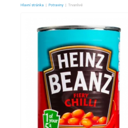
Hlavní stránka
|
Potraviny
|
Trvanlivé