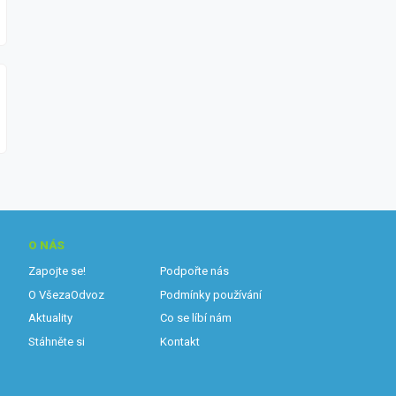
O NÁS
Zapojte se!
Podpořte nás
O VšezaOdvoz
Podmínky používání
Aktuality
Co se líbí nám
Stáhněte si
Kontakt