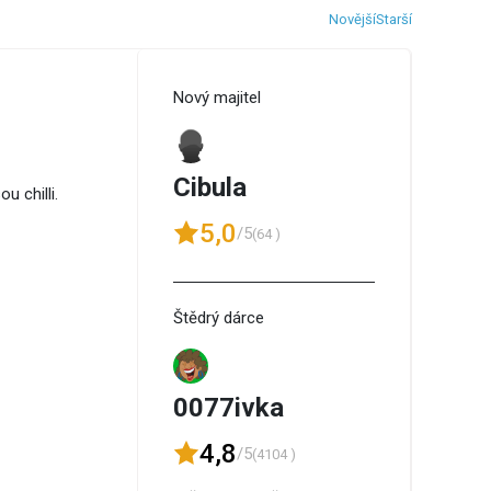
Novější
Starší
Nový majitel
Cibula
u chilli.
5,0
/5
(64 )
Štědrý dárce
0077ivka
4,8
/5
(4104 )