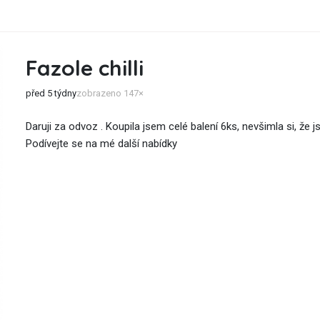
Fazole chilli
před 5 týdny
zobrazeno 147×
Daruji za odvoz . Koupila jsem celé balení 6ks, nevšimla si, že jso
Podívejte se na mé další nabídky