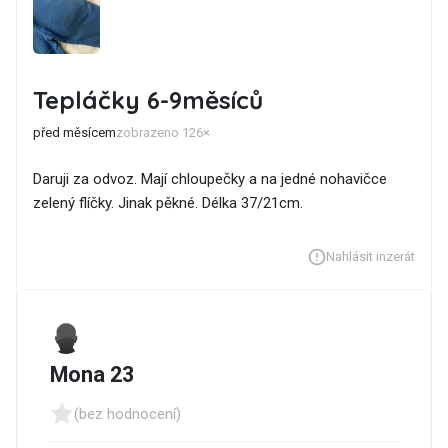
Tepláčky 6-9měsíců
před měsícem
zobrazeno 126×
Daruji za odvoz. Mají chloupečky a na jedné nohavičce
zelený flíčky. Jinak pěkné. Délka 37/21cm.
Nahlásit inzerát
Mona 23
(bez hodnocení)