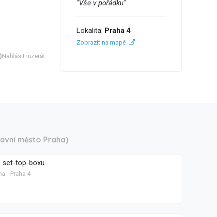
"Vše v pořádku"
Lokalita:
Praha 4
Zobrazit na mapě
Nahlásit inzerát
lavní město Praha)
. set-top-boxu
a - Praha 4