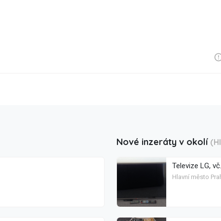
Nové inzeráty v okolí
(H
Televize LG, vč
Hlavní město Prah