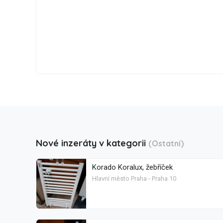
Nové inzeráty v kategorii
(Ostatní)
Korado Koralux, žebříček
Hlavní město Praha - Praha 10