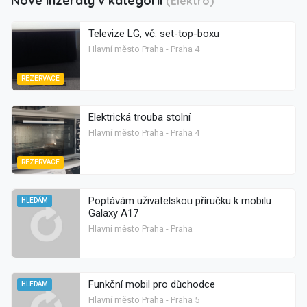
Nové inzeráty v kategorii
(Elektro)
Televize LG, vč. set-top-boxu
Hlavní město Praha - Praha 4
REZERVACE
Elektrická trouba stolní
Hlavní město Praha - Praha 4
REZERVACE
Poptávám uživatelskou příručku k mobilu
HLEDÁM
Galaxy A17
Hlavní město Praha - Praha
Funkční mobil pro důchodce
HLEDÁM
Hlavní město Praha - Praha 5