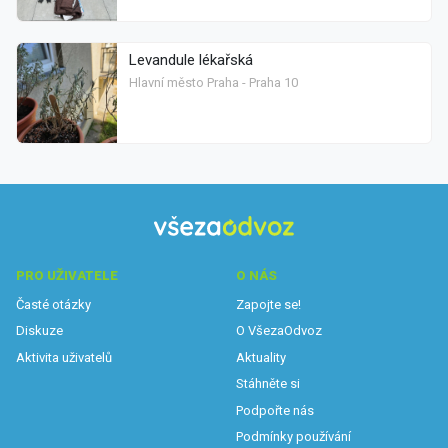
Levandule lékařská
Hlavní město Praha - Praha 10
PRO UŽIVATELE
O NÁS
Časté otázky
Zapojte se!
Diskuze
O VšezaOdvoz
Aktivita uživatelů
Aktuality
Stáhněte si
Podpořte nás
Podmínky používání