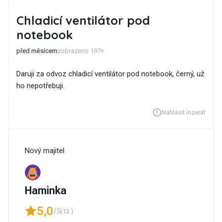
Chladicí ventilátor pod
notebook
před měsícem
zobrazeno 197×
Daruji za odvoz chladicí ventilátor pod notebook, černý, už
ho nepotřebuji.
Nahlásit inzerát
Nový majitel
Haminka
5,0
/5
(13 )