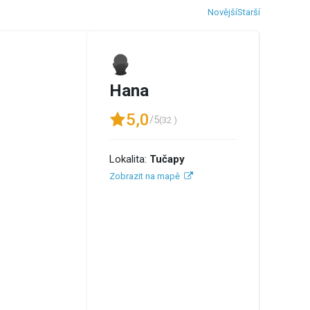
Novější
Starší
Hana
5,0
/5
(32 )
Lokalita:
Tučapy
Zobrazit na mapě