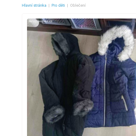
Hlavní stránka
|
Pro děti
|
Oblečení