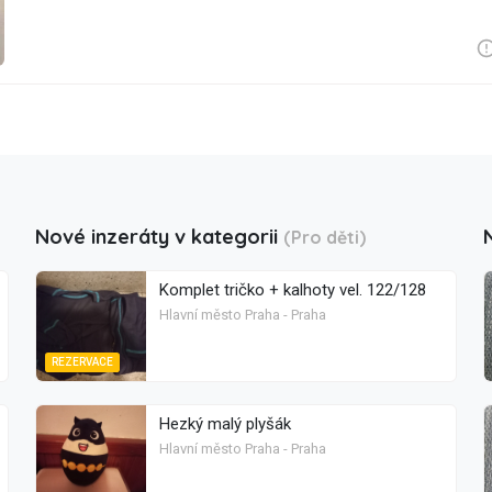
Nové inzeráty v kategorii
(Pro děti)
Komplet tričko + kalhoty vel. 122/128
Hlavní město Praha - Praha
REZERVACE
Hezký malý plyšák
Hlavní město Praha - Praha