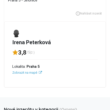
Praha 5 - Jinonice
Nahlásit inzerát
Irena Peterková
3,8
/5
(2 )
Lokalita:
Praha 5
Zobrazit na mapě
Nové inzeráty v kategorii
(Ostatní)