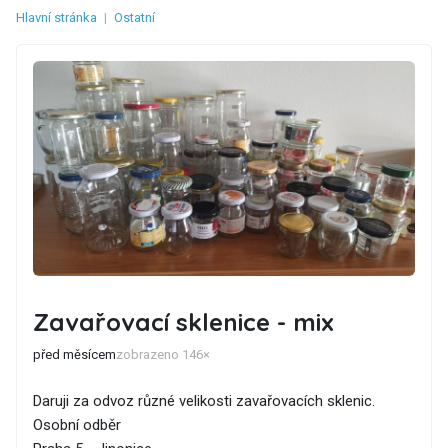
Hlavní stránka
|
Ostatní
Zavařovací sklenice - mix
před měsícem
zobrazeno 146×
Daruji za odvoz různé velikosti zavařovacích sklenic.
Osobní odběr