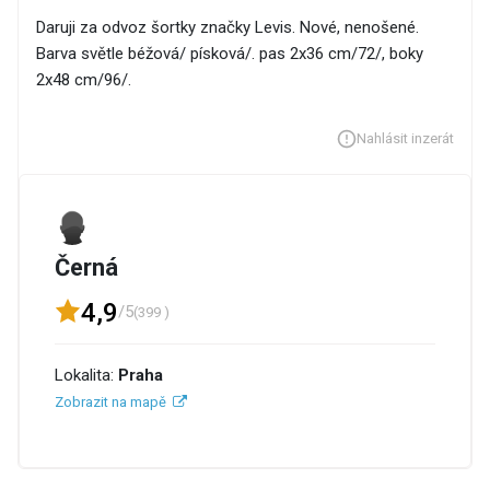
Daruji za odvoz šortky značky Levis. Nové, nenošené.
Barva světle béžová/ písková/. pas 2x36 cm/72/, boky
2x48 cm/96/.
Nahlásit inzerát
Černá
4,9
/5
(399 )
Lokalita:
Praha
Zobrazit na mapě