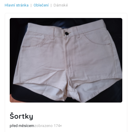
Hlavní stránka
|
Oblečení
|
Dámské
Šortky
před měsícem
zobrazeno 174×