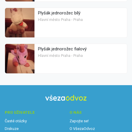
Plyšák jednorožec bílý
Hlavní město Praha - Praha
Plyšák jednorožec fialový
Hlavní město Praha - Praha
PRO UŽIVATELE
O NÁS
Časté otázky
Zapojte se!
Diskuze
O VšezaOdvoz