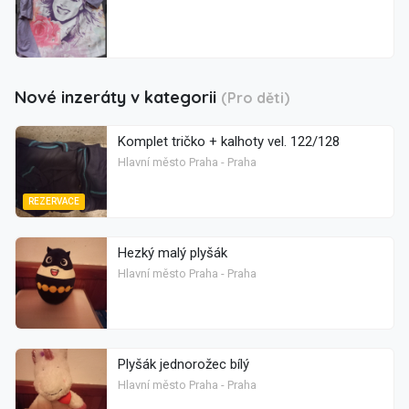
Nové inzeráty v kategorii
(Pro děti)
Komplet tričko + kalhoty vel. 122/128
Hlavní město Praha - Praha
REZERVACE
Hezký malý plyšák
Hlavní město Praha - Praha
Plyšák jednorožec bílý
Hlavní město Praha - Praha