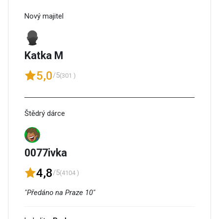
Nový majitel
Katka M
5,0
/5
(301 )
Štědrý dárce
0077ivka
4,8
/5
(4104 )
"Předáno na Praze 10"