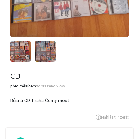
CD
před měsícem
zobrazeno 228×
Různá CD. Praha Černý most.
Nahlásit inzerát