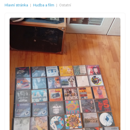
Hlavní stránka
|
Hudba a film
|
Ostatní