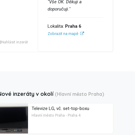
"Vše OK. Děkuji a
doporučuji."
Lokalita:
Praha 6
Zobrazit na mapě
Nahlásit inzerát
Nové inzeráty v okolí
(Hlavní město Praha)
Televize LG, vč. set-top-boxu
Hlavní město Praha - Praha 4