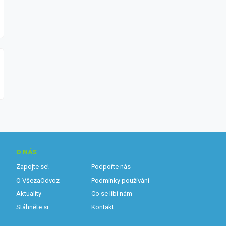
O NÁS
Zapojte se!
Podpořte nás
O VšezaOdvoz
Podmínky používání
Aktuality
Co se líbí nám
Stáhněte si
Kontakt