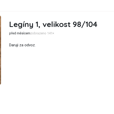
Legíny 1, velikost 98/104
před měsícem
zobrazeno 141×
Daruji za odvoz.