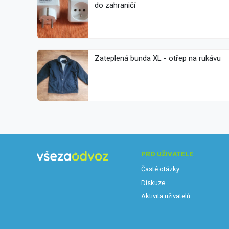
do zahraničí
Zateplená bunda XL - otřep na rukávu
PRO UŽIVATELE
Časté otázky
Diskuze
Aktivita uživatelů