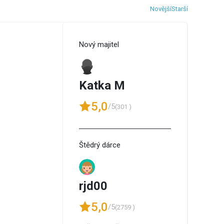
Novější
Starší
Nový majitel
Katka M
5,0
/5
(301 )
Štědrý dárce
rjd00
5,0
/5
(2759 )