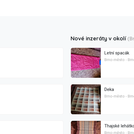
Nové inzeráty v okolí
(B
Letní spacák
Brno-město - Brn
Deka
Brno-město - Brn
Thajské lehátk
Brno-město - Brn