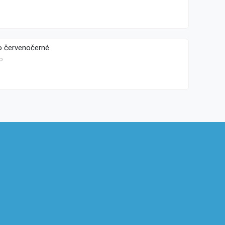
o červenočerné
o