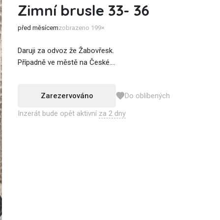
Zimní brusle 33- 36
před měsícem
zobrazeno 199×
Daruji za odvoz že Žabovřesk.
Případně ve městě na České....
Zarezervováno
Do oblíbených
Inzerát bude opět aktivní
za 2 dny