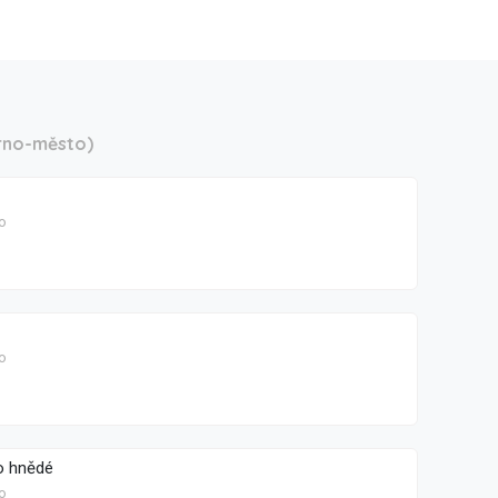
rno-město)
o
o
o hnědé
o