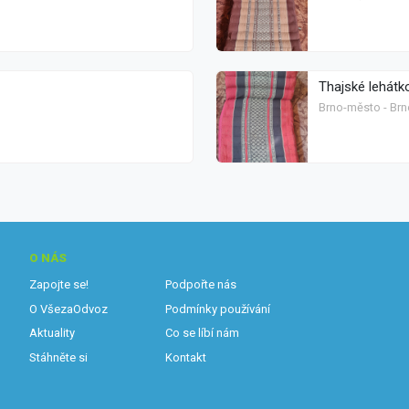
Thajské lehátk
Brno-město - Brn
O NÁS
Zapojte se!
Podpořte nás
O VšezaOdvoz
Podmínky používání
Aktuality
Co se líbí nám
Stáhněte si
Kontakt