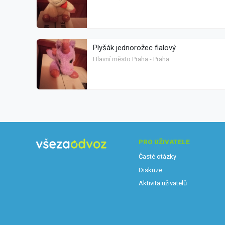
Plyšák jednorožec fialový
Hlavní město Praha - Praha
PRO UŽIVATELE
Časté otázky
Diskuze
Aktivita uživatelů