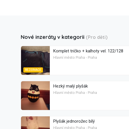
Nové inzeráty v kategorii
(Pro děti)
Komplet tričko + kalhoty vel. 122/128
Hlavní město Praha - Praha
REZERVACE
Hezký malý plyšák
Hlavní město Praha - Praha
Plyšák jednorožec bílý
Hlavní město Praha - Praha