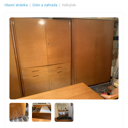
Hlavní stránka
|
Dům a zahrada
|
Nábytek