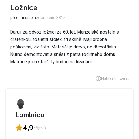
Ložnice
před měsícem
zobrazeno 331×
Daruji za odvoz ložnici ze 60. let. Manželské postele s
drátěnkou, toaletní stolek, tři skříně. Mají drobná
poškození, viz foto. Materiál je dřevo, ne dřevotříska.
Nutno demontovat a snést z patra rodinného domu.
Matrace jsou staré, ty budou na likvidaci.
Nahlásit inzerát
Lombrico
4,9
/5
(22 )