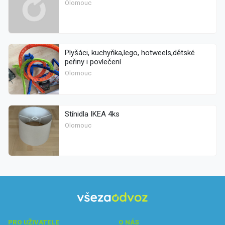
Olomouc
Plyšáci, kuchyňka,lego, hotweels,dětské
peřiny i povlečení
Olomouc
Stínidla IKEA 4ks
Olomouc
PRO UŽIVATELE
O NÁS