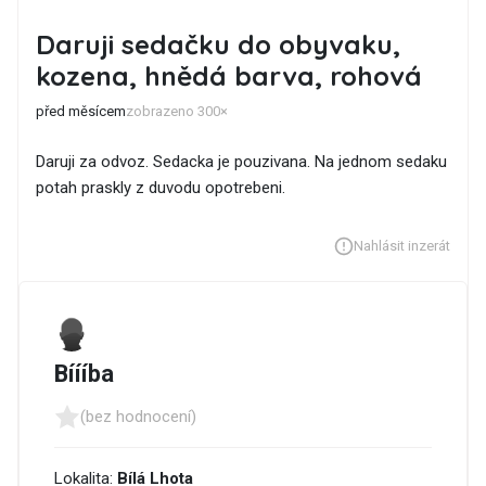
Daruji sedačku do obyvaku,
kozena, hnědá barva, rohová
před měsícem
zobrazeno 300×
Daruji za odvoz. Sedacka je pouzivana. Na jednom sedaku
potah praskly z duvodu opotrebeni.
Nahlásit inzerát
Bíííba
(bez hodnocení)
Lokalita:
Bílá Lhota