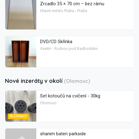
Zrcadlo 35 × 70 cm – bez rámu
Hlavní město Praha - Praha
DVD/CD Skřínka
Vsetín - Rožnov pod Radhoštěm
Nové inzeráty v okolí
(Olomouc)
Set kotoučů na cvičení - 30kg
Olomouc
REZERVACE
shanim bateri parkside