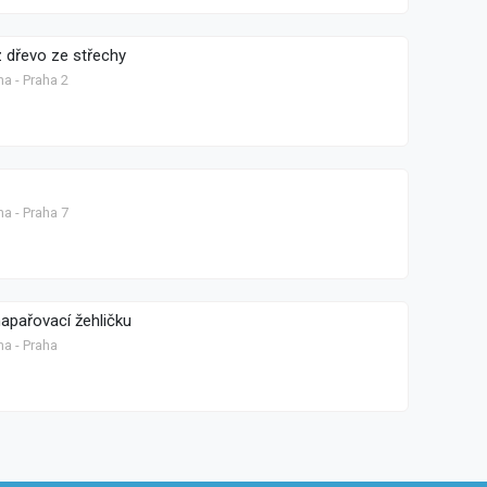
z dřevo ze střechy
a - Praha 2
a - Praha 7
napařovací žehličku
ha - Praha