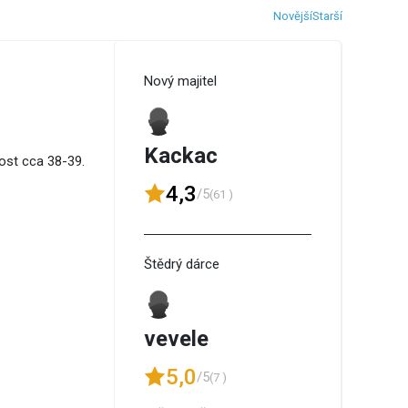
Novější
Starší
Nový majitel
Kackac
kost cca 38-39.
4,3
/5
(61 )
Štědrý dárce
vevele
5,0
/5
(7 )