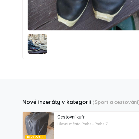
Nové inzeráty v kategorii
(Sport a cestování
Cestovní kufr
Hlavní město Praha - Praha 7
REZERVACE