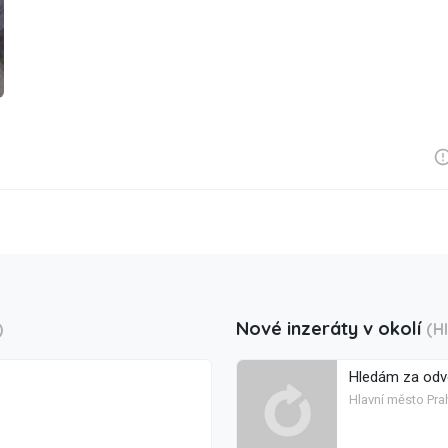
Nové inzeráty v okolí
)
(H
Hledám za od
Hlavní město Pra